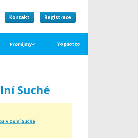
Kontakt
Registrace
Yogaotto
Pronájmy
olní Suché
pa v Dolní Suché