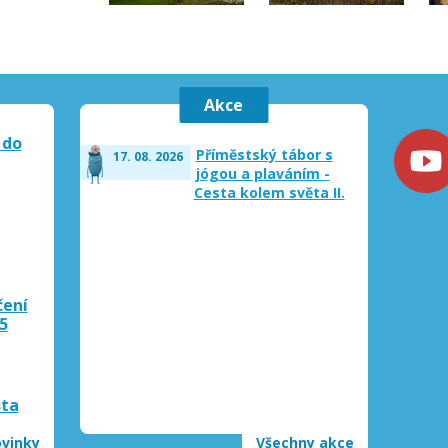
Akce
 do
Příměstský tábor s
17. 08. 2026
jógou a plaváním -
Cesta kolem světa II.
čení
5
sta
ovinky
Všechny akce