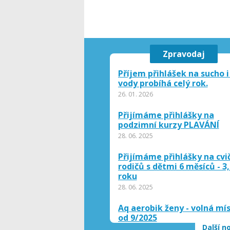
Zpravodaj
Příjem přihlášek na sucho i
vody probíhá celý rok.
26. 01. 2026
Přijímáme přihlášky na
podzimní kurzy PLAVÁNÍ
28. 06. 2025
Přijímáme přihlášky na cvi
rodičů s dětmi 6 měsíců - 3,
roku
28. 06. 2025
Aq aerobik ženy - volná mí
od 9/2025
Další n
28. 06. 2025