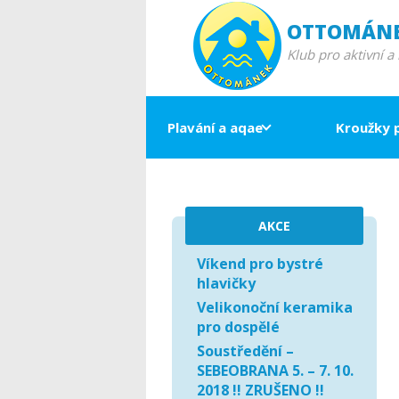
OTTOMÁN
Klub pro aktivní a
Plavání a aqae
Kroužky 
AKCE
Víkend pro bystré
hlavičky
Velikonoční keramika
pro dospělé
Soustředění –
SEBEOBRANA 5. – 7. 10.
2018 !! ZRUŠENO !!