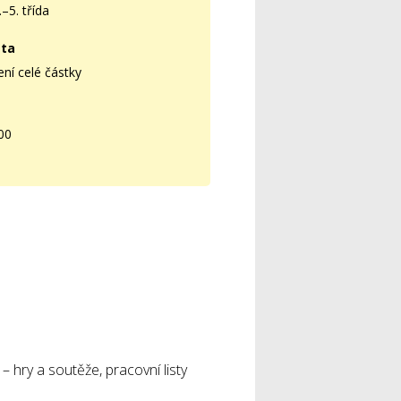
–5. třída
sta
ní celé částky
00
– hry a soutěže, pracovní listy