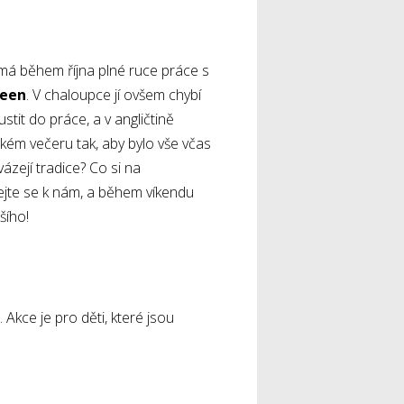
 má během října plné ruce práce s
een
. V chaloupce jí ovšem chybí
stit do práce, a v angličtině
kém večeru tak, aby bylo vše včas
zejí tradice? Co si na
jte se k nám, a během víkendu
šího!
. Akce je pro děti, které jsou