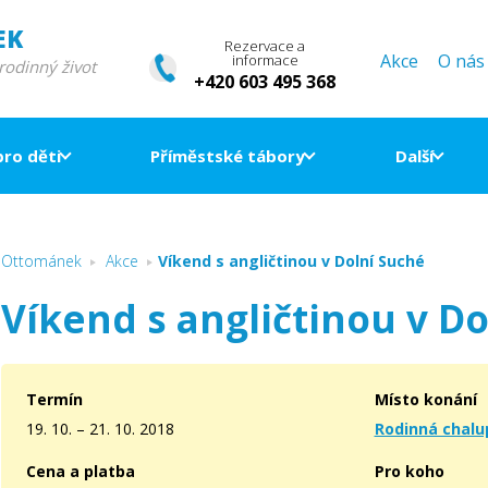
EK
Rezervace a
Akce
O nás
informace
 rodinný život
+420 603 495 368
pro děti
Příměstské tábory
Další
Ottománek
Akce
Víkend s angličtinou v Dolní Suché
Víkend s angličtinou v D
Termín
Místo konání
19. 10. – 21. 10. 2018
Rodinná chalu
Cena a platba
Pro koho