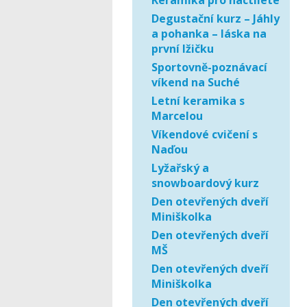
Keramika pro náctileté
Degustační kurz – Jáhly
a pohanka – láska na
první lžičku
Sportovně-poznávací
víkend na Suché
Letní keramika s
Marcelou
Víkendové cvičení s
Naďou
Lyžařský a
snowboardový kurz
Den otevřených dveří
Miniškolka
Den otevřených dveří
MŠ
Den otevřených dveří
Miniškolka
Den otevřených dveří