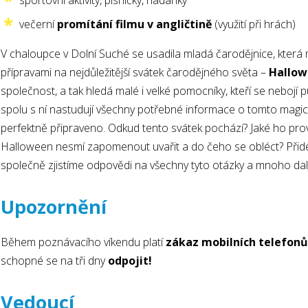
sportovní aktivity, písničky, hádanky
večerní
promítání filmu v angličtině
(využití při hrách)
V chaloupce v Dolní Suché se usadila mladá čarodějnice, která
přípravami na nejdůležitější svátek čarodějného světa –
Hallow
společnost, a tak hledá malé i velké pomocníky, kteří se nebojí pu
spolu s ní nastudují všechny potřebné informace o tomto magic
perfektně připraveno. Odkud tento svátek pochází? Jaké ho prová
Halloween nesmí zapomenout uvařit a do čeho se obléct? Přide
společně zjistíme odpovědi na všechny tyto otázky a mnoho dal
Upozornění
Během poznávacího víkendu platí
zákaz mobilních telefonů
schopné se na tři dny
odpojit!
Vedoucí