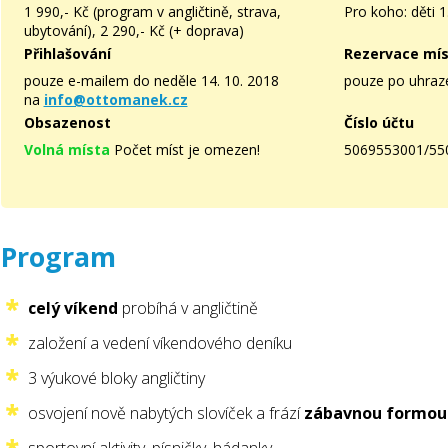
1 990,- Kč (program v angličtině, strava,
Pro koho: děti 1.
ubytování), 2 290,- Kč (+ doprava)
Přihlašování
Rezervace mí
pouze e-mailem do neděle 14. 10. 2018
pouze po uhraze
na
info@ottomanek.cz
Obsazenost
Číslo účtu
Volná místa
Počet míst je omezen!
5069553001/55
Program
celý víkend
probíhá v angličtině
založení a vedení víkendového deníku
3 výukové bloky angličtiny
osvojení nově nabytých slovíček a frází
zábavnou formou