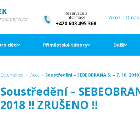
EK
Rezervace a
Akce
O nás
informace
 rodinný život
+420 603 495 368
pro děti
Příměstské tábory
Další
Ottománek
Akce
Soustředění – SEBEOBRANA 5. – 7. 10. 2018 
Soustředění – SEBEOBRANA
2018 !! ZRUŠENO !!