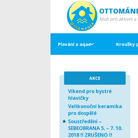
OTTOMÁN
Klub pro aktivní a
Plavání a aqae
Kroužky 
AKCE
Víkend pro bystré
hlavičky
Velikonoční keramika
pro dospělé
Soustředění –
SEBEOBRANA 5. – 7. 10.
2018 !! ZRUŠENO !!