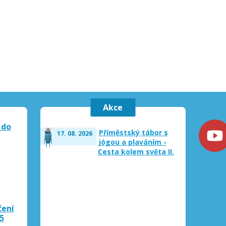
Akce
 do
Příměstský tábor s
17. 08. 2026
jógou a plaváním -
Cesta kolem světa II.
čení
5