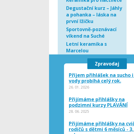
Keramika pro náctileté
Degustační kurz – Jáhly
a pohanka – láska na
první lžičku
Sportovně-poznávací
víkend na Suché
Letní keramika s
Marcelou
Víkendové cvičení s
Zpravodaj
Naďou
Lyžařský a
Příjem přihlášek na sucho i
snowboardový kurz
vody probíhá celý rok.
Den otevřených dveří
26. 01. 2026
Miniškolka
Přijímáme přihlášky na
Den otevřených dveří
podzimní kurzy PLAVÁNÍ
MŠ
28. 06. 2025
Den otevřených dveří
Přijímáme přihlášky na cvi
Miniškolka
rodičů s dětmi 6 měsíců - 3,
Den otevřených dveří