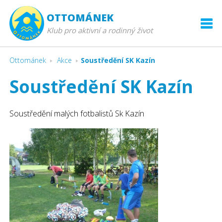
OTTOMÁNEK
Klub pro aktivní a rodinný život
Ottománek
Akce
Soustředění SK Kazín
Soustředění SK Kazín
Soustředění malých fotbalistů Sk Kazín