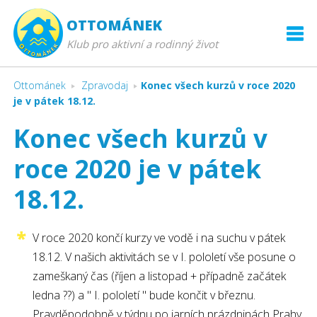
OTTOMÁNEK
Klub pro aktivní a rodinný život
Ottománek
Zpravodaj
Konec všech kurzů v roce 2020
je v pátek 18.12.
Konec všech kurzů v
roce 2020 je v pátek
18.12.
V roce 2020 končí kurzy ve vodě i na suchu v pátek
18.12. V našich aktivitách se v I. pololetí vše posune o
zameškaný čas (říjen a listopad + případně začátek
ledna ??) a " I. pololetí " bude končit v březnu.
Pravděpodobně v týdnu po jarních prázdninách Prahy