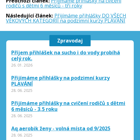
Předchozí článek:
Přijímáme přihlášky na cvičení
rodičů s dětmi 6 měsíců - tři roky
Následující článek:
Přijímáme přihlášky DO VŠECH
VĚKOVÝCH KATEGORIÍ na podzimní kurzy PLAVÁNÍ
Zpravodaj
Příjem přihlášek na sucho i do vody probíhá
celý rok.
26. 01. 2026
Přijímáme přihlášky na podzimní kurzy
PLAVÁNÍ
28. 06. 2025
Přijímáme přihlášky na cvičení rodičů s dětmi
6 měsíců - 3,5 roku
28. 06. 2025
Aq aerobik ženy - volná místa od 9/2025
28. 06. 2025