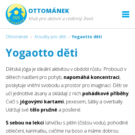
OTTOMÁNEK
Klub pro aktivní a rodinný život
Ottománek
Kroužky pro děti
Yogaotto děti
Yogaotto děti
Dětská jóga je ideální aktivitou v období růstu. Probouzí v
dětech nadšení pro pohyb,
napomáhá koncentraci
,
poskytuje vnitřní svobodu a prostor pro imaginaci. Děti se
učí jednotlivé ásany a skládají z nich
pohádkové příběhy
.
Cvičí s
jógovými kartami
, pexesem, šátky a overbally.
Udržují své
tělo pružné
a posílené.
S sebou na lekci
lahvičku s pitím (čistou vodu), pohodlné
oblečení, karimatku, cvičíme na boso a máme dobrou