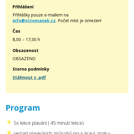
Přihlášení
Přihlášky pouze e-mailem na
info@ottomanek.cz
. Počet míst je omezen!
Čas
8,00 – 17,00 h
Obsazenost
OBSAZENO
Storno podmínky
Stáhnout v .pdf
Program
5x lekce plavání ( 45 minut/ lekce)
restart plaveckých způsobů prsa, kraul, znak v