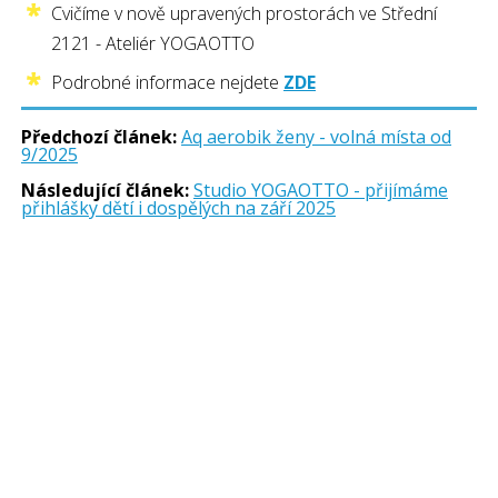
Cvičíme v nově upravených prostorách ve Střední
2121 - Ateliér YOGAOTTO
Podrobné informace nejdete
ZDE
Předchozí článek:
Aq aerobik ženy - volná místa od
9/2025
Následující článek:
Studio YOGAOTTO - přijímáme
přihlášky dětí i dospělých na září 2025